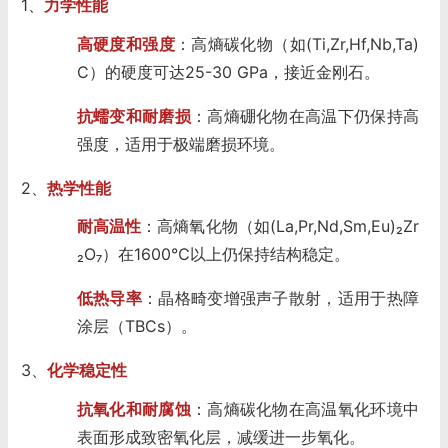
1、
力学性能
高硬度和强度
：高熵碳化物（如(Ti,Zr,Hf,Nb,Ta)
C）的硬度可达25-30 GPa，接近金刚石。
抗蠕变和耐磨损
：高熵硼化物在高温下仍保持高
强度，适用于极端磨损环境。
2、
热学性能
耐高温性
：高熵氧化物（如(La,Pr,Nd,Sm,Eu)₂Zr
₂O₇）在1600℃以上仍保持结构稳定。
低热导率
：晶格畸变增强声子散射，适用于热障
涂层（TBCs）。
3、
化学稳定性
抗氧化和耐腐蚀
：高熵碳化物在高温氧化环境中
表面形成致密氧化层，减缓进一步氧化。