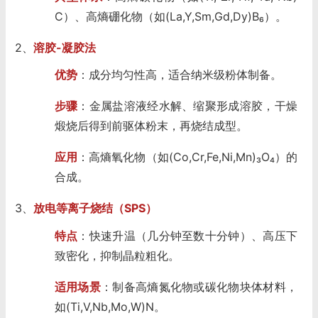
C）、高熵硼化物（如(La,Y,Sm,Gd,Dy)B₆）。
2、
溶胶-凝胶法
优势
：成分均匀性高，适合纳米级粉体制备。
步骤
：金属盐溶液经水解、缩聚形成溶胶，干燥
煅烧后得到前驱体粉末，再烧结成型。
应用
：高熵氧化物（如(Co,Cr,Fe,Ni,Mn)₃O₄）的
合成。
3、
放电等离子烧结（SPS）
特点
：快速升温（几分钟至数十分钟）、高压下
致密化，抑制晶粒粗化。
适用场景
：制备高熵氮化物或碳化物块体材料，
如(Ti,V,Nb,Mo,W)N。