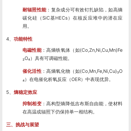
耐辐照性能
：复杂成分可有效钉扎缺陷，如高熵
碳化硅（SiC基HECs）在核反应堆中的潜在应
用。
4、
功能特性
电磁性能
：高熵铁氧体（如(Co,Zn,Ni,Cu,Mn)Fe
₂O₄）具有可调磁性能。
催化活性
：高熵氧化物（如(Co,Mn,Fe,Ni,Cu)₃O
₄）在电催化析氧反应（OER）中表现优异。
5、
熵稳定效应
抑制相变
：高构型熵降低吉布斯自由能，使材料
在高温或辐照下仍保持单一相结构。
三、挑战与展望