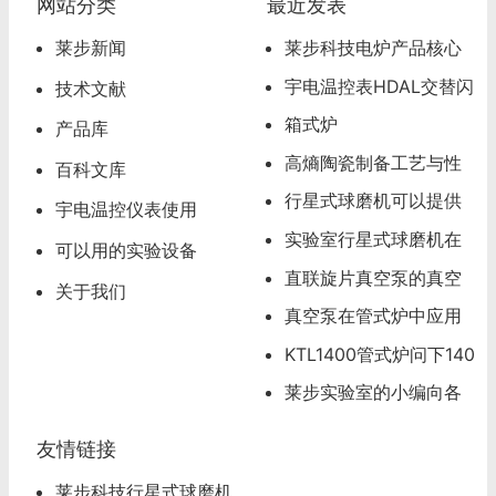
网站分类
最近发表
莱步新闻
莱步科技电炉产品核心
超级卖点
宇电温控表HDAL交替闪
技术文献
烁，超温报警怎么办
箱式炉
产品库
高熵陶瓷制备工艺与性
百科文库
能分析
行星式球磨机可以提供
宇电温控仪表使用
试磨服务
实验室行星式球磨机在
可以用的实验设备
材料研发领域的应用
直联旋片真空泵的真空
关于我们
度可以达到多少
真空泵在管式炉中应用
应该注意的问题
KTL1400管式炉问下140
0度管式炉怎么操作
莱步实验室的小编向各
位看官道歉
友情链接
莱步科技行星式球磨机