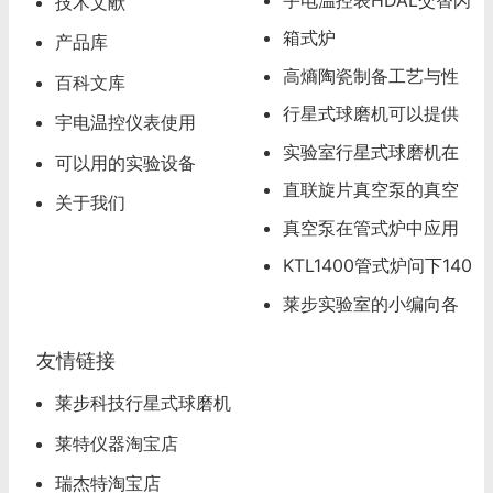
技术文献
烁，超温报警怎么办
箱式炉
产品库
高熵陶瓷制备工艺与性
百科文库
能分析
行星式球磨机可以提供
宇电温控仪表使用
试磨服务
实验室行星式球磨机在
可以用的实验设备
材料研发领域的应用
直联旋片真空泵的真空
关于我们
度可以达到多少
真空泵在管式炉中应用
应该注意的问题
KTL1400管式炉问下140
0度管式炉怎么操作
莱步实验室的小编向各
位看官道歉
友情链接
莱步科技行星式球磨机
莱特仪器淘宝店
瑞杰特淘宝店