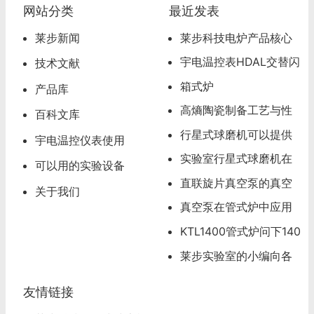
网站分类
最近发表
莱步新闻
莱步科技电炉产品核心
超级卖点
宇电温控表HDAL交替闪
技术文献
烁，超温报警怎么办
箱式炉
产品库
高熵陶瓷制备工艺与性
百科文库
能分析
行星式球磨机可以提供
宇电温控仪表使用
试磨服务
实验室行星式球磨机在
可以用的实验设备
材料研发领域的应用
直联旋片真空泵的真空
关于我们
度可以达到多少
真空泵在管式炉中应用
应该注意的问题
KTL1400管式炉问下140
0度管式炉怎么操作
莱步实验室的小编向各
位看官道歉
友情链接