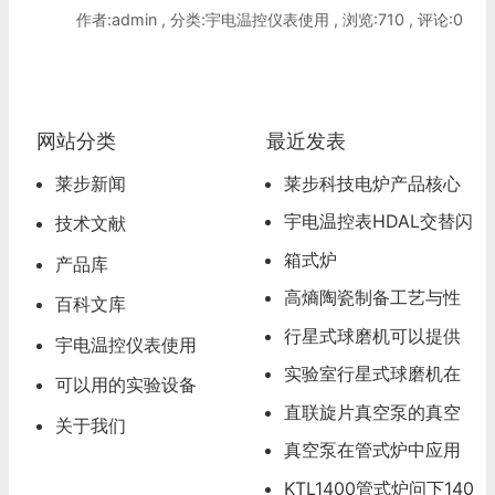
作者:admin , 分类:宇电温控仪表使用 , 浏览:710 , 评论:0
网站分类
最近发表
莱步新闻
莱步科技电炉产品核心
超级卖点
宇电温控表HDAL交替闪
技术文献
烁，超温报警怎么办
箱式炉
产品库
高熵陶瓷制备工艺与性
百科文库
能分析
行星式球磨机可以提供
宇电温控仪表使用
试磨服务
实验室行星式球磨机在
可以用的实验设备
材料研发领域的应用
直联旋片真空泵的真空
关于我们
度可以达到多少
真空泵在管式炉中应用
应该注意的问题
KTL1400管式炉问下140