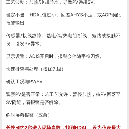
工艺波动：加热/冷却异常，导致PV远超SV。
设定不当：HDAL值过小、回差AHYS不足，或AOP误配
报警输出。
传感器/接线故障：热电偶/热电阻断线、短路或接触不
良，引发PV异常。
显示设置：ADIS开启时，报警会伴随字符闪烁。
快速排查与处理（按优先级）
确认工况与PV/SV
观察PV是否正常；若工艺允许，暂停加热，待PV回落至
SV附近，看报警是否解除。
临时屏蔽报警（应急）
长按◀约2秒进入现场参数，找到HDAL，设为仪表最大