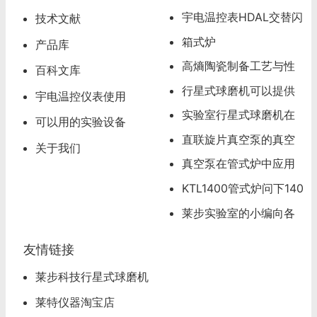
超级卖点
宇电温控表HDAL交替闪
技术文献
烁，超温报警怎么办
箱式炉
产品库
高熵陶瓷制备工艺与性
百科文库
能分析
行星式球磨机可以提供
宇电温控仪表使用
试磨服务
实验室行星式球磨机在
可以用的实验设备
材料研发领域的应用
直联旋片真空泵的真空
关于我们
度可以达到多少
真空泵在管式炉中应用
应该注意的问题
KTL1400管式炉问下140
0度管式炉怎么操作
莱步实验室的小编向各
位看官道歉
友情链接
莱步科技行星式球磨机
莱特仪器淘宝店